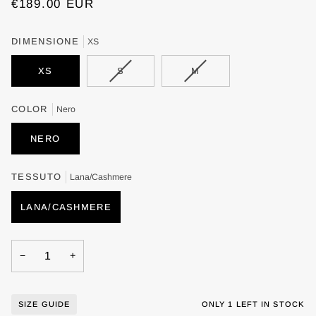
€189.00
EUR
DIMENSIONE
XS
VARIANT
VARIANT
XS
S
M
SOLD
SOLD
OUT
OUT
COLOR
Nero
OR
OR
UNAVAILABLE
UNAVAILABLE
NERO
TESSUTO
Lana/Cashmere
LANA/CASHMERE
−
+
SIZE GUIDE
ONLY
1
LEFT IN STOCK