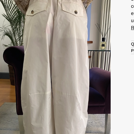
c
e
u
R
Q