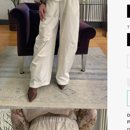
D
P
c