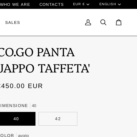
Currenc
Lang
WHO WE ARE
CONTACTS
EUR €
ENGLISH
SALES
My
Search
Cart
Account
CO.GO PANTA
JAPPO TAFFETA'
€450.00
EUR
IMENSIONE
40
40
42
COLOR
avorio