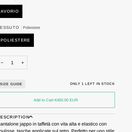
AVORIO
TESSUTO
Poliestere
POLIESTERE
−
+
ONLY
1
LEFT IN STOCK
SIZE GUIDE
Add to Cart
•
€450.00
EUR
ESCRIPTION
antalone jappo in taffetà con vita alta e elastico con
oulisse, tasche applicate sul retro. Perfetto per uno stile