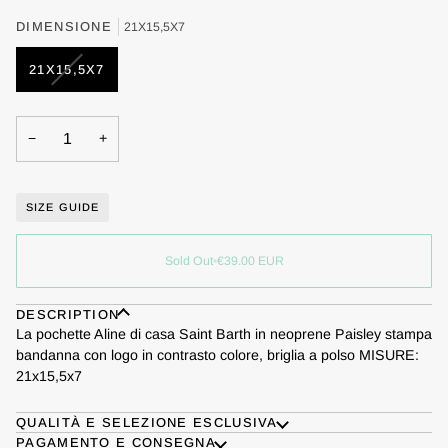
OUT
OUT
OUT
DIMENSIONE
21X15,5X7
OR
OR
OR
UNAVAILABLE
UNAVAILABLE
UNAVAILABLE
VARIANT
21X15,5X7
SOLD
OUT
OR
−
+
UNAVAILABLE
SIZE GUIDE
Sold Out
•
€39.00
EUR
DESCRIPTION
La pochette Aline di casa Saint Barth in neoprene Paisley stampa
bandanna con logo in contrasto colore, briglia a polso MISURE:
21x15,5x7
QUALITÀ E SELEZIONE ESCLUSIVA
PAGAMENTO E CONSEGNA