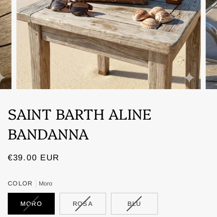
SAINT BARTH ALINE
BANDANNA
€39.00
EUR
COLOR
Moro
VARIANT
VARIANT
VARIANT
MORO
ROSA
BLU
SOLD
SOLD
SOLD